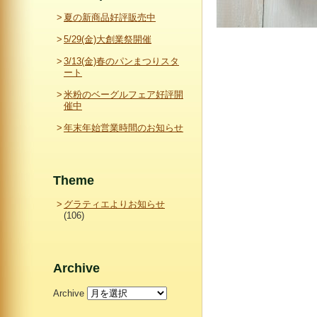
夏の新商品好評販売中
5/29(金)大創業祭開催
3/13(金)春のパンまつりスタ
ート
米粉のベーグルフェア好評開
催中
年末年始営業時間のお知らせ
Theme
グラティエよりお知らせ
(106)
Archive
Archive