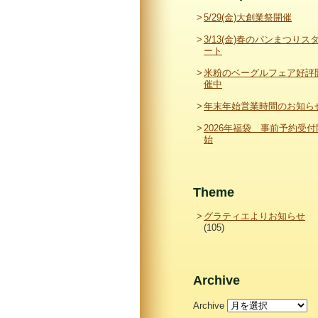
5/29(金)大創業祭開催
3/13(金)春のパンまつりス
ート
米粉のベーグルフェア好評
催中
年末年始営業時間のお知ら
2026年福袋 事前予約受付
始
Theme
グラティエよりお知らせ
(105)
Archive
Archive