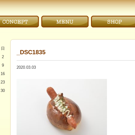
だわり｜CONCEPT
メニュー｜MENU
お店｜SHOP
日
_DSC1835
2
9
2020.03.03
16
23
30