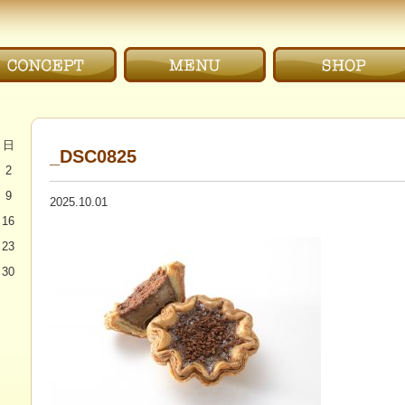
だわり｜CONCEPT
メニュー｜MENU
お店｜SHOP
日
_DSC0825
2
9
2025.10.01
16
23
30