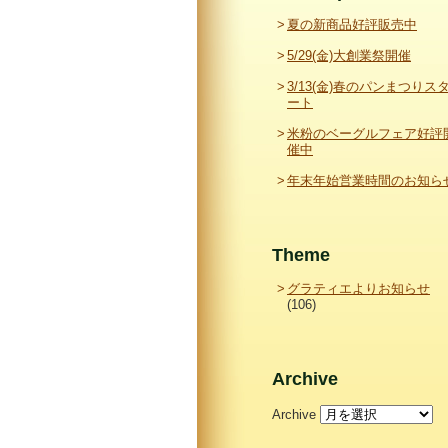
夏の新商品好評販売中
5/29(金)大創業祭開催
3/13(金)春のパンまつりス
ート
米粉のベーグルフェア好評
催中
年末年始営業時間のお知ら
Theme
グラティエよりお知らせ
(106)
Archive
Archive