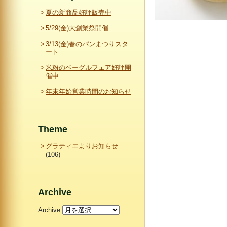
夏の新商品好評販売中
5/29(金)大創業祭開催
3/13(金)春のパンまつりスタ
ート
米粉のベーグルフェア好評開
催中
年末年始営業時間のお知らせ
Theme
グラティエよりお知らせ
(106)
Archive
Archive