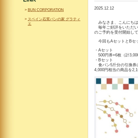
2025.12.12
BUN CORPORATION
スペイン石窯パンの家 グラティ
みなさま、こんにちは
エ
毎年ご好評をいただいて
のご予約を受付開始し
今回もAセットとBセ
・Aセット
500円券×6枚（計3,
・Bセット
食パン5斤分の引換券
4,000円相当の商品を2