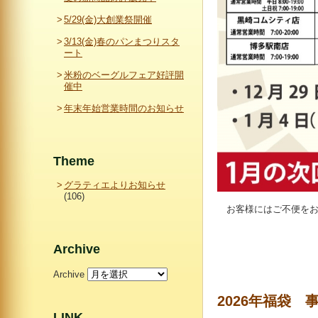
5/29(金)大創業祭開催
3/13(金)春のパンまつりスタ
ート
米粉のベーグルフェア好評開
催中
年末年始営業時間のお知らせ
Theme
グラティエよりお知らせ
(106)
お客様にはご不便をお
Archive
Archive
2026年福袋 
LINK