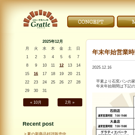
こだわり｜CONCEPT
メニ
〜Gratie〜 スペイン
石窯パンの家 グラ
2025年12月
ティエ
月
火
水
木
金
土
日
年末年始営業時
1
2
3
4
5
6
7
8
9
10
11
12
13
14
2025.12.16
15
16
17
18
19
20
21
平素より石窯パンの家
22
23
24
25
26
27
28
年末年始期間は下記の
29
30
31
« 10月
2月 »
Recent post
夏の新商品好評販売中